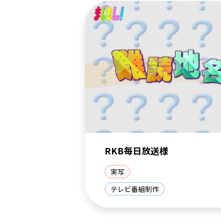
RKB毎日放送様
実写
テレビ番組制作