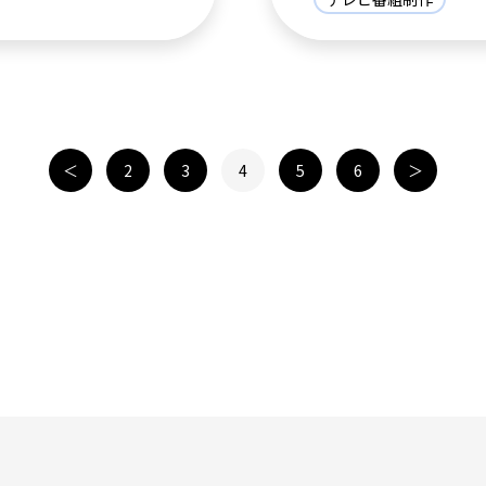
＜
2
3
4
5
6
＞